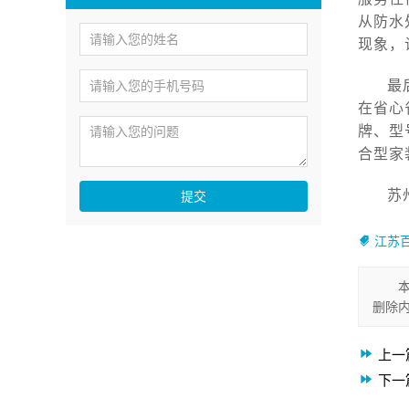
从防水
现象，
最
在省心
牌、型
合型家
苏
提交
江苏
删除
上一
下一