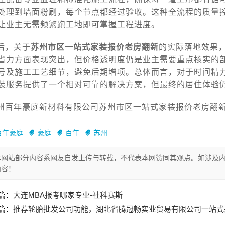
处理到墙面粉刷，每个节点都经过验收。这种全流程的质量
让业主无需频繁跑工地即可掌握工程进度。
后，关于
苏州市区一站式家装报价老房翻新
的实际落地效果
省力方面表现突出，但价格透明度仍是业主需要重点核实的
号及施工工艺细节，避免后期增项。总体而言，对于时间精
装服务提供了一个相对可靠的解决方案，但最终的居住体验
州百年豪庭新材料有限公司苏州市区一站式家装报价老房翻新sa
百年豪庭
豪庭
百年
苏州
本网站部分内容系网友自发上传与转载，不代表本网赞同其观点。如涉及内
内容！
篇：
大连MBA报考哪家专业-社科赛斯
篇：
推荐轮胎批发公司功能，湖北省腾冠畅实业贸易有限公司一站式