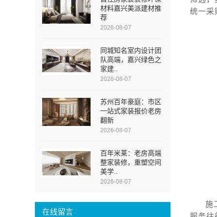
材料嘉兴美派建材推
统一采
荐
2026-08-07
同城知名室内设计团
队高端，嘉兴绿色之
家建..
2026-08-07
苏州百年豪庭：市区
一站式家装报价老房
翻新
2026-08-07
百年米莱：老房高端
整家装修，重塑空间
美学..
2026-08-07
施
在线留言
服务往