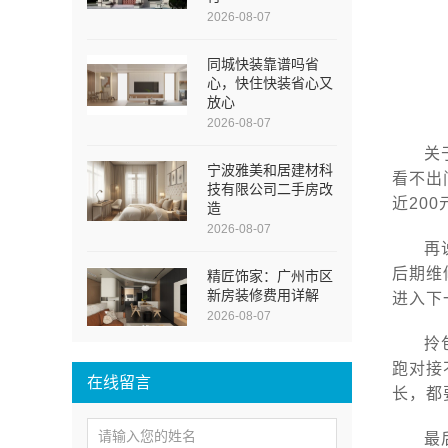
2026-08-07
同城快装靠谱吗省
心，快住快装省心又
放心
2026-08-07
关
宁波雅美和居建材科
看不出
技有限公司二手房改
近20
造
2026-08-07
再
后期维
精匠饰家：广州市区
新房装修费用详解
进入下
2026-08-07
拎
跑对接
在线留言
长，都
最