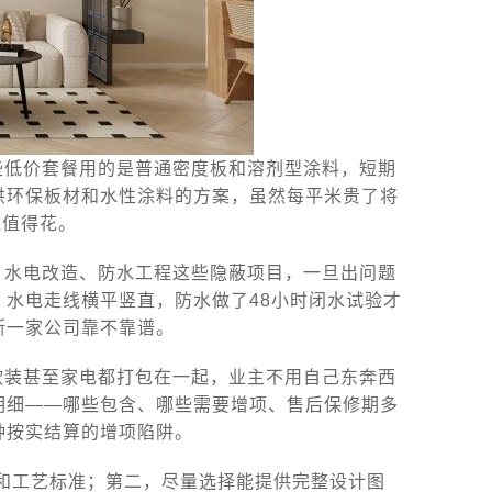
些低价套餐用的是普通密度板和溶剂型涂料，短期
供环保板材和水性涂料的方案，虽然每平米贵了将
钱值得花。
。水电改造、防水工程这些隐蔽项目，一旦出问题
水电走线横平竖直，防水做了48小时闭水试验才
断一家公司靠不靠谱。
软装甚至家电都打包在一起，业主不用自己东奔西
明细——哪些包含、哪些需要增项、售后保修期多
种按实结算的增项陷阱。
和工艺标准；第二，尽量选择能提供完整设计图