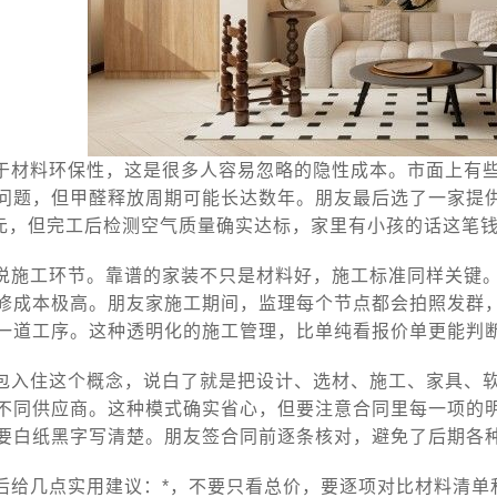
于材料环保性，这是很多人容易忽略的隐性成本。市面上有
问题，但甲醛释放周期可能长达数年。朋友最后选了一家提
0元，但完工后检测空气质量确实达标，家里有小孩的话这笔
说施工环节。靠谱的家装不只是材料好，施工标准同样关键
修成本极高。朋友家施工期间，监理每个节点都会拍照发群，
一道工序。这种透明化的施工管理，比单纯看报价单更能判
包入住这个概念，说白了就是把设计、选材、施工、家具、
不同供应商。这种模式确实省心，但要注意合同里每一项的
要白纸黑字写清楚。朋友签合同前逐条核对，避免了后期各
后给几点实用建议：*，不要只看总价，要逐项对比材料清单