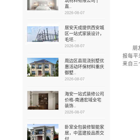
筑材料有限公司 |
直..
2026-08-07
居安天成提供西安城
区一站式家装设计，
毛坯..
2026-08-07
朋
报每平
周边区县现浇别墅优
来自三
惠活动环保材料重庆
御墅..
2026-08-07
海安一站式装修公司
价格-南通宏域全宅
装饰..
2026-08-07
卧室全包装修智能家
居，中蓝建投品质交
付