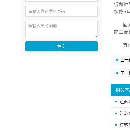
纸和效
保修5
回
施工流
苏
提交
上一
下一
相关产
江苏
江苏
江苏